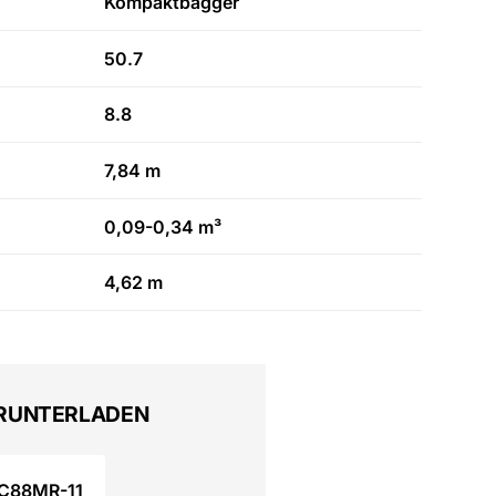
Kompaktbagger
50.7
8.8
7,84 m
0,09-0,34 m³
4,62 m
RUNTERLADEN
C88MR-11