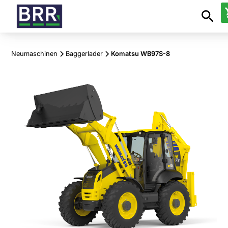
Neumaschinen
Baggerlader
Komatsu WB97S-8