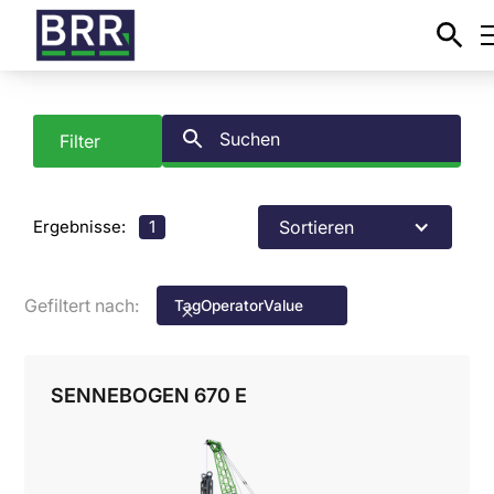
Filter
Ergebnisse:
1
Sortieren
Gefiltert nach:
Tag
Operator
Value
SENNEBOGEN 670 E